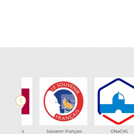
rie de Paris
Souvenir Français
ONaCVG