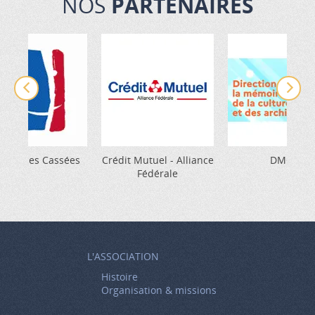
NOS
PARTENAIRES
 Gueules Cassées
Crédit Mutuel - Alliance
DMCA
Fédérale
L'ASSOCIATION
Histoire
Organisation & missions