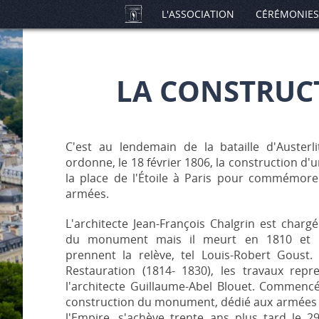
L'ASSOCIATION
CÉRÉMONIES
LA CONSTRUC
C'est au lendemain de la bataille d'Austerl
ordonne, le 18 février 1806, la construction d'
la place de l'Étoile à Paris pour commémorer
armées.
L'architecte Jean-François Chalgrin est chargé
du monument mais il meurt en 1810 et pl
prennent la relève, tel Louis-Robert Goust.
Restauration (1814- 1830), les travaux rep
l'architecte Guillaume-Abel Blouet. Commencé
construction du monument, dédié aux armées d
l'Empire, s'achève trente ans plus tard le 29