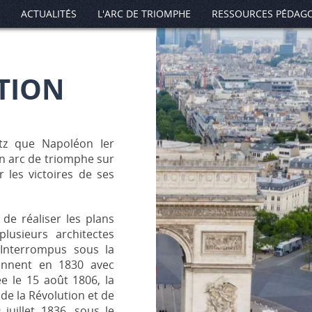
ACTUALITÉS
L'ARC DE TRIOMPHE
RESSOURCES PÉDAG
TION
itz que Napoléon Ier
un arc de triomphe sur
 les victoires de ses
 de réaliser les plans
usieurs architectes
 Interrompus sous la
rennent en 1830 avec
e le 15 août 1806, la
e la Révolution et de
 juillet 1836, sous le