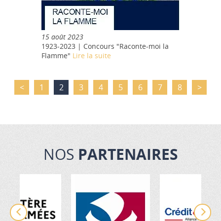
15 août 2023
1923-2023 | Concours "Raconte-moi la
Flamme"
Lire la suite
<
1
2
3
4
5
6
7
8
>
NOS
PARTENAIRES