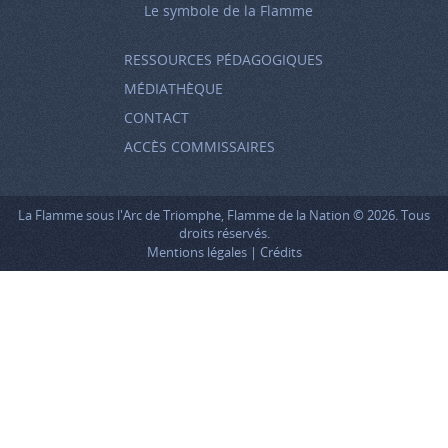
Le symbole de la Flamme
RESSOURCES PÉDAGOGIQUES
MÉDIATHÈQUE
CONTACT
ACCÈS COMMISSAIRES
La Flamme sous l'Arc de Triomphe, Flamme de la Nation © 2026. Tous
droits réservés.
Mentions légales
Crédits