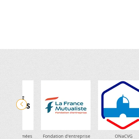
tère des Armées
Fondation d'entreprise
ONaCVG