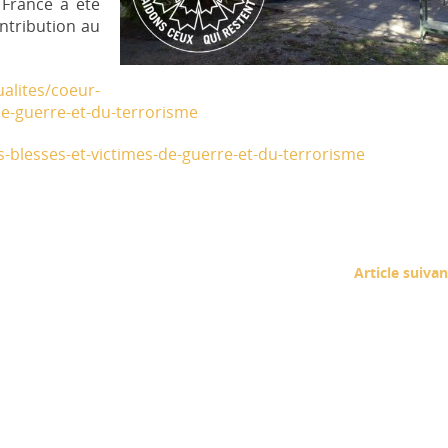
 France a été
ntribution au
ualites/coeur-
de-guerre-et-du-terrorisme
s-blesses-et-victimes-de-guerre-et-du-terrorisme
Article suivan