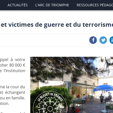
ACTUALITÉS
L'ARC DE TRIOMPHE
RESSOURCES PÉDAG
et victimes de guerre et du terrorism
appel à votre
olter 80 000 €
l’Institution
gne la cour du
 et échangent
ou en famille.
tion.