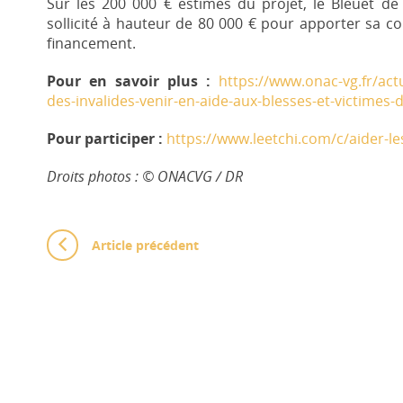
Sur les 200 000 € estimés du projet, le Bleuet de
sollicité à hauteur de 80 000 € pour apporter sa co
financement.
Pour en savoir plus :
https://www.onac-vg.fr/act
des-invalides-venir-en-aide-aux-blesses-et-victimes-
Pour participer :
https://www.leetchi.com/c/aider-le
Droits photos : © ONACVG / DR
Article précédent