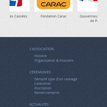
 Gueules Cassées
Fondation Carac
Gouverneur Milit
de Paris
L'ASSOCIATION
Histoire
Organisation & missions
CÉRÉMONIES
Déroulé type d'un ravivage
Calendrier
Inscription
Remerciements
ACTUALITÉS