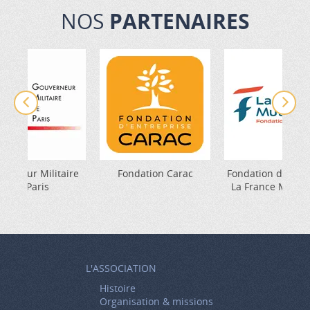
NOS
PARTENAIRES
verneur Militaire
Fondation Carac
Fondation d'entre
de Paris
La France Mutual
L'ASSOCIATION
Histoire
Organisation & missions