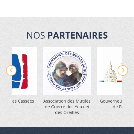
NOS
PARTENAIRES
 Gueules Cassées
Association des Mutilés
Gouverneur Milit
de Guerre des Yeux et
de Paris
des Oreilles