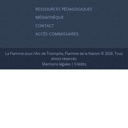
RESSOURCES PÉDAGOGIQUES
MÉDIATHÈQUE
CONTACT
ACCÈS COMMISSAIRES
La Flamme sous l'Arc de Triomphe, Flamme de la Nation © 2026. Tous
droits réservés.
Mentions légales
Crédits