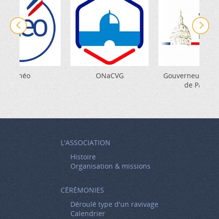
Unéo
ONaCVG
Gouverneur Milit
de Paris
L'ASSOCIATION
Histoire
Organisation & missions
CÉRÉMONIES
Déroulé type d'un ravivage
Calendrier