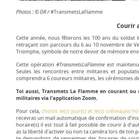
Photos : © DR /
#TransmetsLaFlamme
Courir a
Cette année, nous fêterons les 100 ans du soldat 
retraçant son parcours du 6 au 10 novembre de Ver
Triomphe, symbole de notre devoir de mémoire enver
Cette opération
#TransmetsLaFlamme
est maintenue
Seules les rencontres entre militaires et popula
comprendra 6 coureurs militaires, les cérémonies de 
Toi aussi, Transmets La Flamme en courant ou m
militaires via l'application Zoom.
Pour cela,
choisis le(s) jour(s) et le(s) créneau(x) h
recevras un mail automatique de confirmation d'insc
horaire(s) il est tout à fait possible de courir à d
as la liberté d'activer ou non ta caméra lors de ton
te demandons de renseigner des horaires de course