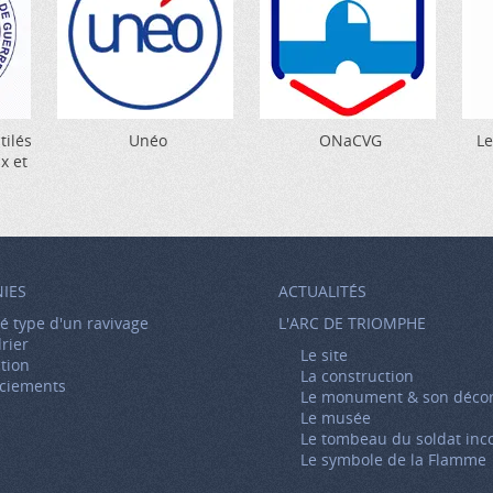
tilés
Unéo
ONaCVG
Le
x et
IES
ACTUALITÉS
é type d'un ravivage
L'ARC DE TRIOMPHE
rier
Le site
ption
La construction
ciements
Le monument & son déco
Le musée
Le tombeau du soldat in
Le symbole de la Flamme